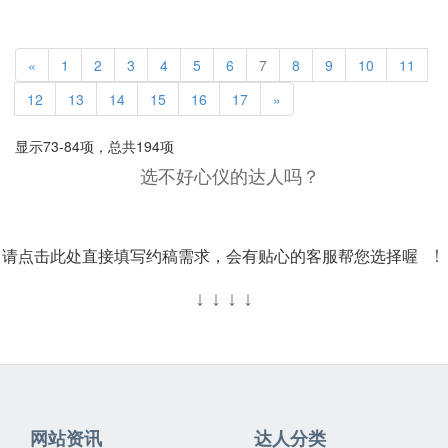
«
1
2
3
4
5
6
7
8
9
10
11
12
13
14
15
16
17
»
显示73-84项，总共194项
选不好心仪的达人吗？
请点击此处直接填写约稿需求，会有贴心的客服帮您选择喔
！
↓
↓
↓
↓
网站资讯
达人分类