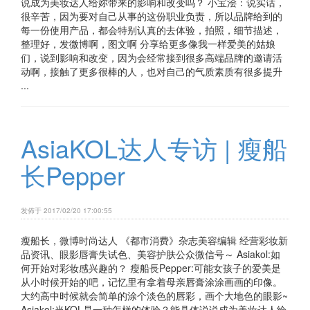
说成为美妆达人给妳带来的影响和改变吗？ 小宝浍：说实话，
很辛苦，因为要对自己从事的这份职业负责，所以品牌给到的
每一份使用产品，都会特别认真的去体验，拍照，细节描述，
整理好，发微博啊，图文啊 分享给更多像我一样爱美的姑娘
们，说到影响和改变，因为会经常接到很多高端品牌的邀请活
动啊，接触了更多很棒的人，也对自己的气质素质有很多提升
...
AsiaKOL达人专访 | 瘦船
长Pepper
发佈于 2017/02/20 17:00:55
瘦船长，微博时尚达人 《都市消费》杂志美容编辑 经营彩妆新
品资讯、眼影唇膏失试色、美容护肤公众微信号～ Asiakol:如
何开始对彩妆感兴趣的？ 瘦船長Pepper:可能女孩子的爱美是
从小时候开始的吧，记忆里有拿着母亲唇膏涂涂画画的印像。
大约高中时候就会简单的涂个淡色的唇彩，画个大地色的眼影~
Asiakol:当KOL是一种怎样的体验？能具体说说成为美妆达人给