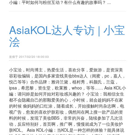
小編：平时如何与粉丝互动？有什么有趣的故事吗？ ...
AsiaKOL达人专访 | 小宝
浍
发佈于 2017/02/20 18:00:03
小宝浍，时尚博主，热爱生活，喜欢分享，爱旅游，是资深美
容彩妆编辑，是国内多家壹线美妆bbs达人（闺蜜，pc，嘉人，
悦己等等）合作品牌：雅诗兰黛，植村秀，科颜氏，兰蔻，
ipsa，希思黎，资生堂，欧莱雅，whoo，等等…… Asia KOL小
編：请问妳是如何开始对彩妆感兴趣的？ 小宝浍：我相信女生
都不会隐藏自己的那颗爱美的心，小时候，就会趁妈妈不在家
的时候 偷妈妈的口红涂，随着成长，开始接触时尚杂志啊，电
视广告，愈发的喜欢护肤彩妆，偶然间在网上搜一款产品的资
料的时候，发现了美妆BBS，非常的兴奋，陆续参加了几次活
动，反应特别好，首页啊，推广啊，慢慢就成为了一位美妆护
肤KOL。 Asia KOL小編：当KOL是一种怎样的体验？能具体说