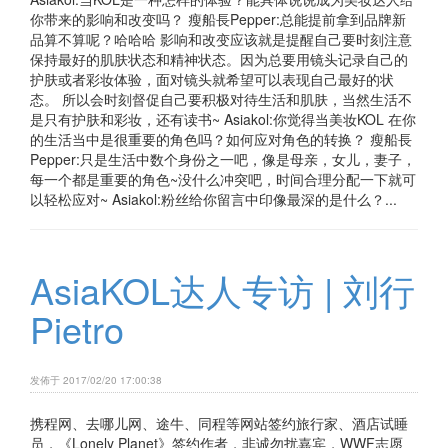
你带来的影响和改变吗？ 瘦船長Pepper:总能提前拿到品牌新
品算不算呢？哈哈哈 影响和改变应该就是提醒自己要时刻注意
保持最好的肌肤状态和精神状态。因为总要用镜头记录自己的
护肤或者彩妆体验，面对镜头就希望可以表现自己最好的状
态。 所以会时刻督促自己要积极对待生活和肌肤，当然生活不
是只有护肤和彩妆，还有读书~ Asiakol:你觉得当美妆KOL 在你
的生活当中是很重要的角色吗？如何应对角色的转换？ 瘦船長
Pepper:只是生活中数个身份之一吧，像是母亲，女儿，妻子，
每一个都是重要的角色~没什么冲突吧，时间合理分配一下就可
以轻松应对~ Asiakol:粉丝给你留言中印像最深的是什么？...
AsiaKOL达人专访 | 刘行
Pietro
发佈于 2017/02/20 17:00:38
携程网、去哪儿网、途牛、同程等网站签约旅行家、酒店试睡
员，《Lonely Planet》签约作者，非诚勿扰嘉宾，WWF志愿