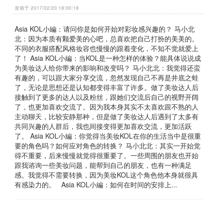
发佈于 2017/02/20 18:00:18
Asia KOL小編：请问你是如何开始对彩妆感兴趣的？ 马小北
北：因为本质有颗爱美的心吧，总喜欢把自己打扮的美美的。
不同的衣服搭配风格妆容也慢慢的跟着变化，不知不觉就爱上
了！ Asia KOL小編：当KOL是一种怎样的体验？能具体说说成
为美妆达人给你带来的影响和改变吗？ 马小北北：我觉得还蛮
有趣的，可以跟大家分享交流，忽然发现自己不再是井底之蛙
了，无论是思想还是认知都变得丰富了许多。做了美妆达人后
接触到了更多的达人以及粉丝，跟她们交流后自己的视野开阔
了，也更加喜欢交流了。因为我本身其实不太喜欢跟不熟的人
主动聊天，比较安静那种，但是做了美妆达人后遇到了太多有
共同兴趣的人群后，我也间接变得更加喜欢交流，更加活跃
了。 Asia KOL小編：你觉得当美妆KOL在你的生活当中是很重
要的角色吗？如何应对角色的转换？ 马小北北：其实一开始觉
得不重要，后来慢慢就觉得很重要了。一些周围的朋友也开始
跟我谘询一些美妆问题，能帮到自己的朋友，也有一种满足
感。我觉得不需要转换，因为美妆KOL这个角色他本身就很具
有感染力的。 Asia KOL小編：如何在时间的安排上...