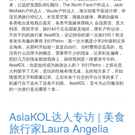
者，公益驴友团队80L顾问，The North Face户外达人，Jack
Wolfskin户外达人，Vaude户外达人，海尔创客平面设计师，华
谊兄弟旅行经纪人，长安星空客，搜狐自媒体、网易自媒体，
各类电台及电视台嘉宾，各类平面媒体撰稿人 会说英语、意大
利语、西班牙语，旅行40个左右国家及地区，擅长户外运动，
不折不扣的旅行家 AsiaKOL：还记得你的第一次旅行吗？有没
有发生有趣的事情 刘行Pietro：第一次大概是小学2年级和父亲
去海南，从那时开始就一直是自由行。当时费用还蛮高的，也
没有什么信用卡的概念，需要带不少的现金，父亲剑走偏锋，
把好几万的现金都放我身上，搞得我倒是一路紧张兮兮的。
AsiaKOL：你是如何成为旅游达人的？ 刘行Pietro：之前在意
大利留学了几年，贪玩的性格有增无减，去的地方多了，开始
慢慢用文字和图像记录。之后在各个社交的平台分享的多了，
机缘巧合下走向了这条不归路。 AsiaKOL：至今为止印像深刻
的一次旅行是去哪里？发...
AsiaKOL达人专访 | 美食
旅行家Laura Angelia