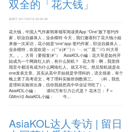
双全的「花大钱」
发佈于 2017/02/18 00:00:38
花大钱，中国人气作家韩寒领军阅读类App “One”旗下签约作
家，职业自媒体人，业余模特 今天，我们邀请到了花大钱小姐
来做一次采访，花小姐是“one”app 签约作家，职业自媒体人，
业余模特，欢迎欢迎～ >(￣ε(#￣)☆╰╮o(￣皿￣///) 叫大哥
大。。。大哥（要报复(#‵′） AsiaKOL小編：花大哥是如何开
始成为一个网路红人的，有什么契机？ 花大哥：啊，我觉得
我至今都没有成为什么网络红人。就又不红。然后契机就是在
one发表文章。其实从高中开始就是学理科的，语文很差，有个
晚上查了高考语文，考了理科实验班倒数第三。 （科，我也
是理科实验班出身，信你我就把高中毕业证书吃了）。
AsiaKOL小編： 请问万有引力公式是？ 花木兰： F＝
GMm/r2 AsiaKOL小編： 牛...
AsiaKOL达人专访 | 留日