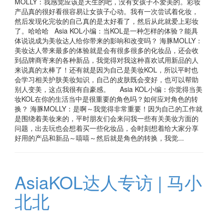
MOLLY：我感觉应该是天生的吧，没有女孩子不爱美的。彩妆
产品真的很好看很容易让女孩子心动。我有一次尝试着化妆，
然后发现化完妆的自己真的是太好看了，然后从此就爱上彩妆
了。哈哈哈 Asia KOL小编：当KOL是一种怎样的体验？能具
体说说成为美妆达人给你带来的影响和改变吗？ 海豚MOLLY：
美妆达人带来最多的体验就是会有很多很多的化妆品，还会收
到品牌商寄来的各种新品，我觉得对我这种喜欢试用新品的人
来说真的太棒了！还有就是因为自己是美妆KOL，所以平时也
会学习相关护肤美妆知识，自己的皮肤既会变好，也可以帮助
别人变美，这点我很有自豪感。 Asia KOL小编：你觉得当美
妆KOL在你的生活当中是很重要的角色吗？如何应对角色的转
换？ 海豚MOLLY：是啊～我觉得非常重要！因为自己的工作就
是围绕着美妆来的，平时朋友们会来问我一些有关美妆方面的
问题，出去玩也会想着买一些化妆品，会时刻想着给大家分享
好用的产品和新品～嘻嘻～然后就是角色的转换，我觉...
AsiaKOL达人专访 | 马小
北北