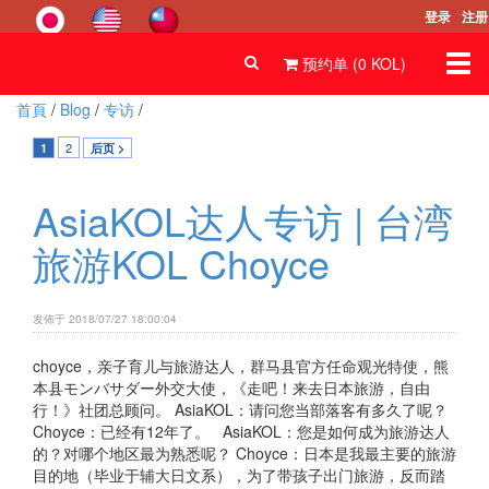
登录
注册
Togg
预约单 (
0
KOL
)
navi
首頁
/
Blog
/
专访
/
2
1
后页 >
AsiaKOL达人专访 | 台湾
旅游KOL Choyce
发佈于 2018/07/27 18:00:04
choyce，亲子育儿与旅游达人，群马县官方任命观光特使，熊
本县モンバサダー外交大使，《走吧！来去日本旅游，自由
行！》社团总顾问。 AsiaKOL：请问您当部落客有多久了呢？
Choyce：已经有12年了。 AsiaKOL：您是如何成为旅游达人
的？对哪个地区最为熟悉呢？ Choyce：日本是我最主要的旅游
目的地（毕业于辅大日文系），为了带孩子出门旅游，反而踏