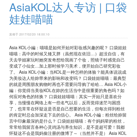
AsiaKOL达人专访 | 口袋
娃娃喵喵
发佈于 2017/02/20 18:00:10
Asia KOL小編：喵喵是如何开始对彩妆感兴趣的呢？ 口袋娃娃
喵喵：高中的时候又矮又胖（虽然现在依旧…）超没自信，有
天去学姐家玩时她突发奇想给我画了个妆，照镜子时感觉自己
变成了小仙女…加上那时候学习美术，便开始自己研究彩妆
了。 Asia KOL小編：当KOL是一种怎样的体验？能具体说说成
为美妆达人给妳带来的影响和改变吗？ 口袋娃娃喵喵：最典型
的就是周围朋友购物时再也不需要问导购了哈哈… Asia KOL小
編：你觉得当美妆KOL在妳的生活当中是很重要的角色吗？如
何应对角色的转换？ 口袋娃娃喵喵：其实一开始只是喜欢分
享，当慢慢在网络上有一些名气以后，反而觉得迷茫与困惑
了，也常常在怀疑这是否是自己想要的生活，但每次得到粉丝
的肯定时总会加深走下去的信心。 Asia KOL小編：粉丝给妳留
言中印象最深的是什么？ 口袋娃娃喵喵：有个妈妈辈的粉丝，
常常给我留言各种心灵鸡汤与养生知识，是不是超可爱！我都
怀疑这不会是我妈偷注册的微博了～（当然并不是） Asia KOL