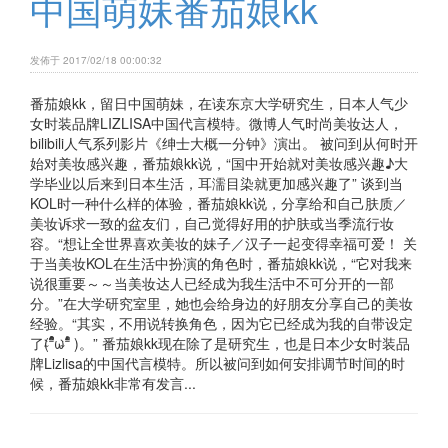
中国萌妹番茄娘kk
发佈于 2017/02/18 00:00:32
番茄娘kk，留日中国萌妹，在读东京大学研究生，日本人气少
女时装品牌LIZLISA中国代言模特。微博人气时尚美妆达人，
bilibili人气系列影片《绅士大概一分钟》演出。 被问到从何时开
始对美妆感兴趣，番茄娘kk说，“国中开始就对美妆感兴趣♪大
学毕业以后来到日本生活，耳濡目染就更加感兴趣了” 谈到当
KOL时一种什么样的体验，番茄娘kk说，分享给和自己肤质／
美妆诉求一致的盆友们，自己觉得好用的护肤或当季流行妆
容。“想让全世界喜欢美妆的妹子／汉子一起变得幸福可爱！ 关
于当美妆KOL在生活中扮演的角色时，番茄娘kk说，“它对我来
说很重要～～当美妆达人已经成为我生活中不可分开的一部
分。”在大学研究室里，她也会给身边的好朋友分享自己的美妆
经验。“其实，不用说转换角色，因为它已经成为我的自带设定
了(ؓؒؒؑؑؖؔؓؒؐؐ⁼̴̀ωؘؙؖؕؔؓؒؑؐؕ⁼̴̀ )。” 番茄娘kk现在除了是研究生，也是日本少女时装品
牌Lizlisa的中国代言模特。所以被问到如何安排调节时间的时
候，番茄娘kk非常有发言...