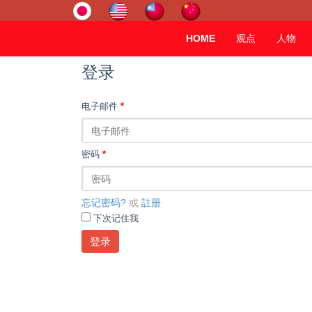
HOME
观点
人物
登录
电子邮件
*
密码
*
忘记密码?
或
註册
下次记住我
登录