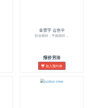
金贤宇 김현우
职业模特，平面模特 ...
报价另洽
加入预约单