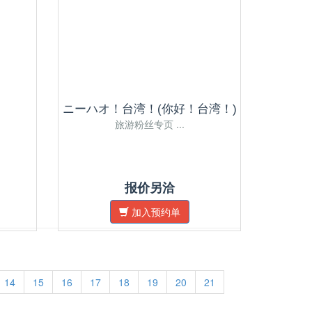
ニーハオ！台湾！(你好！台湾！)
旅游粉丝专页 ...
报价另洽
加入预约单
14
15
16
17
18
19
20
21