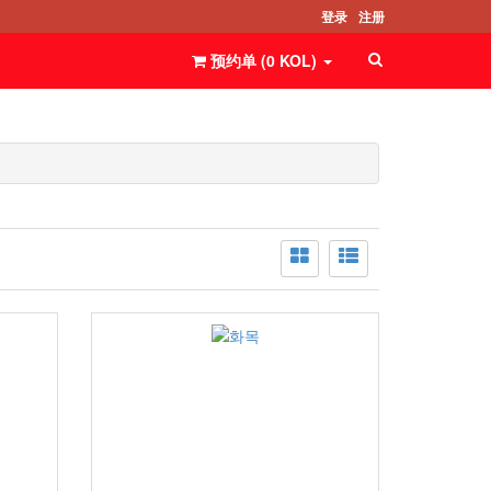
登录
注册
预约单 (
0
KOL
)