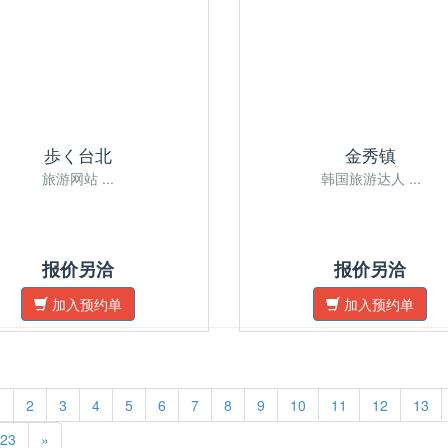
歩く台北
金秀镇
旅游网站 ...
韩国旅游达人 ...
报价另洽
报价另洽
加入预约单
加入预约单
1
2
3
4
5
6
7
8
9
10
11
12
13
23
»