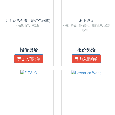
にじいろ台湾（彩虹色台湾）
村上绫香
广告设计师、博客主 ...
作家、译者、俳句诗人、语言讲师、经营
顾问 ...
报价另洽
报价另洽
加入预约单
加入预约单