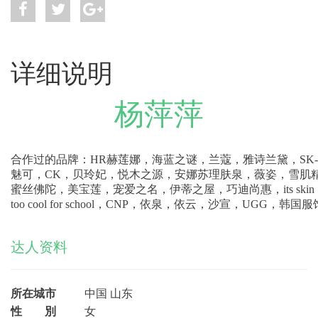
详细说明
杨萍萍
合作过的品牌：HR赫莲娜，海蓝之谜，兰蔻，雅诗兰黛，SK-I
魅可，CK，贝玲妃，悦木之源，安娜苏理肤泉，薇姿，雪肌精，
蜜丝佛陀，美宝莲，宠爱之名，伊蒂之屋，巧迪尚惠，its ski
too cool for school，CNP，依泉，依云，沙宣，UG
达人资料
所在城市
中国 山东
性 別
女