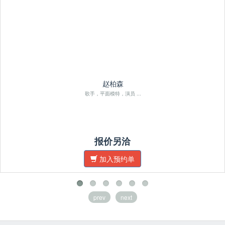
赵柏森
歌手，平面模特，演员 ...
报价另洽
加入预约单
prev
next