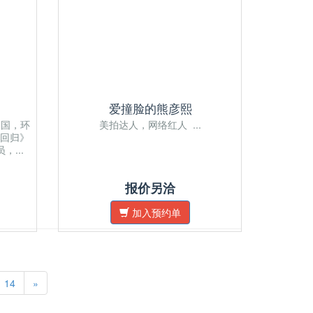
爱撞脸的熊彦熙
0国，环
美拍达人，网络红人 ...
回归》
...
报价另洽
加入预约单
14
»