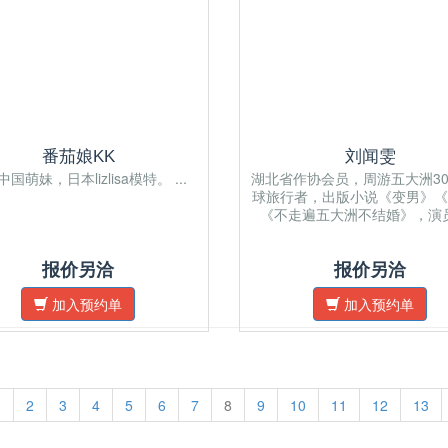
番茄娘KK
刘闻雯
国萌妹，日本lizlisa模特。 ...
湖北省作协会员，周游五大洲3
球旅行者，出版小说《变男》《
《不走遍五大洲不结婚》，演员，
报价另洽
报价另洽
加入预约单
加入预约单
1
2
3
4
5
6
7
8
9
10
11
12
13