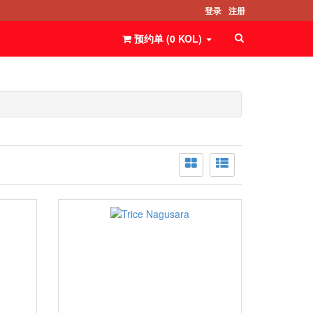
登录
注册
预约单 (
0
KOL
)