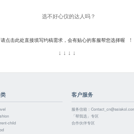
选不好心仪的达人吗？
请点击此处直接填写约稿需求，会有贴心的客服帮您选择喔
！
↓
↓
↓
↓
分类
客户服务
vel
服务信箱：
Contact_cn@asiakol.co
shion
「帮我选」专区
ent-child
合作伙伴专区
od