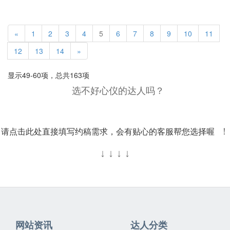
«
1
2
3
4
5
6
7
8
9
10
11
12
13
14
»
显示49-60项，总共163项
选不好心仪的达人吗？
请点击此处直接填写约稿需求，会有贴心的客服帮您选择喔
！
↓
↓
↓
↓
网站资讯
达人分类